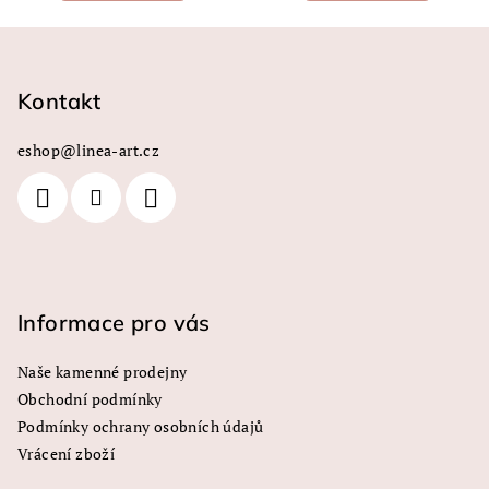
Z
á
p
Kontakt
a
eshop
@
linea-art.cz
t
í
Informace pro vás
Naše kamenné prodejny
Obchodní podmínky
Podmínky ochrany osobních údajů
Vrácení zboží