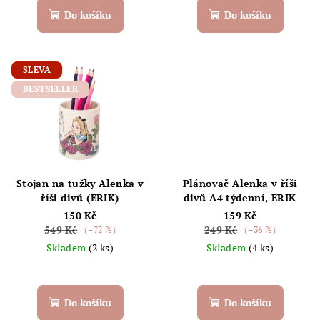
Do košíku
Do košíku
SLEVA
BESTSELLER
Stojan na tužky Alenka v
Plánovač Alenka v říši
říši divů (ERIK)
divů A4 týdenní, ERIK
150 Kč
159 Kč
549 Kč
249 Kč
(–72 %)
(–36 %)
Skladem
(2 ks)
Skladem
(4 ks)
Do košíku
Do košíku