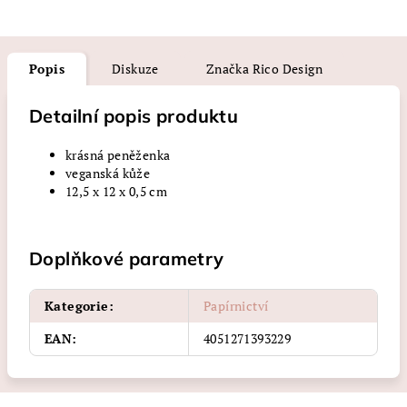
Popis
Diskuze
Značka
Rico Design
Detailní popis produktu
krásná peněženka
veganská kůže
12,5 x 12 x 0,5 cm
Doplňkové parametry
Kategorie
:
Papírnictví
EAN
:
4051271393229