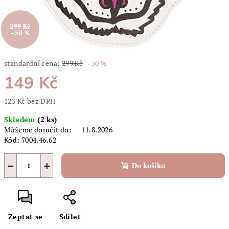
299 Kč
–50 %
standardní cena:
299 Kč
–50 %
149 Kč
123 Kč bez DPH
Měrná
Skladem
(2 ks)
cena:
Můžeme doručit do:
11.8.2026
Kód:
7004.46.62
−
+
Do košíku
Zeptat se
Sdílet