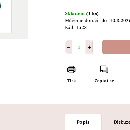
5
Měrná
hvězdiček.
cena:
Skladem
(1 ks)
Můžeme doručit do:
10.8.202
Kód:
1328
−
+
Tisk
Zeptat se
Popis
Diskuz