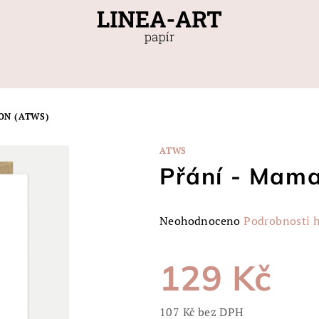
ON (ATWS)
ATWS
Přání - Mam
Průměrné
Neohodnoceno
Podrobnosti 
hodnocení
produktu
129 Kč
je
0,0
z
107 Kč bez DPH