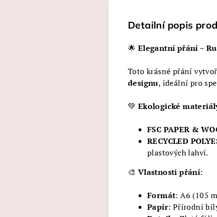
Detailní popis pro
🌟
Elegantní přání – R
Toto krásné přání vytvo
designu
, ideální pro spe
💚
Ekologické materiál
FSC PAPER & W
RECYCLED POLYE
plastových lahví.
🎨
Vlastnosti přání
:
Formát
: A6 (105 
Papír
: Přírodní bí