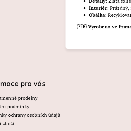
Detaily
: Zlatá fól
Interiér
: Prázdný, 
Obálka
: Recyklova
🇫🇷
Vyrobeno ve Franc
rmace pro vás
amenné prodejny
dní podmínky
ky ochrany osobních údajů
í zboží