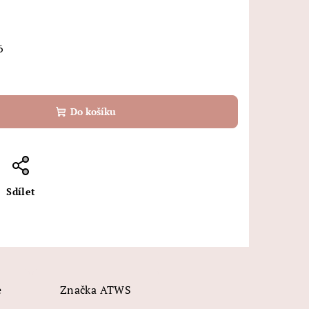
6
Do košíku
Sdílet
e
Značka
ATWS