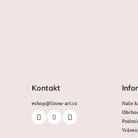
Z
á
Kontakt
Info
p
a
eshop
@
linea-art.cz
Naše k
t
Obcho
Podmín
í
Vrácen