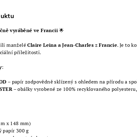
duktu
učně vyráběné ve Francii
🌟
řili manželé
Claire Leina a Jean-Charles
z
Francie
. Je to 
ciální příležitosti.
y
:
OOD
– papír zodpovědně sklízený s ohledem na přírodu a spo
STER
– obálky vyrobené ze 100% recyklovaného polyesteru,
mm x 148 mm)
lý papír 300 g