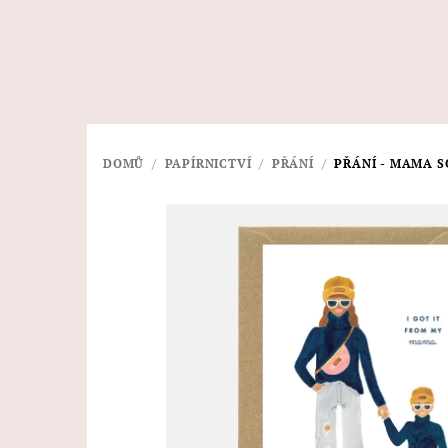
Přejít
na
obsah
DOMŮ
/
PAPÍRNICTVÍ
/
PŘÁNÍ
/
PŘÁNÍ - MAMA S