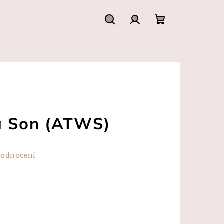
Hledat
Přihlášení
Nákupní
košík
a Son (ATWS)
hodnocení