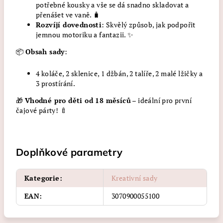
potřebné kousky a vše se dá snadno skladovat a
přenášet ve vaně. 🧳
Rozvíjí dovednosti
: Skvělý způsob, jak podpořit
jemnou motoriku a fantazii. ✨
📦
Obsah sady
:
4 koláče, 2 sklenice, 1 džbán, 2 talíře, 2 malé lžičky a
3 prostírání.
🎁
Vhodné pro děti od 18 měsíců
– ideální pro první
čajové párty! 🍼
Doplňkové parametry
Kategorie
:
Kreativní sady
EAN
:
3070900055100