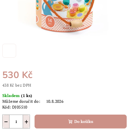
530 Kč
438 Kč bez DPH
Měrná
Skladem
(1 ks)
cena:
Můžeme doručit do:
10.8.2026
Kód:
DJ05510
−
+
Do košíku