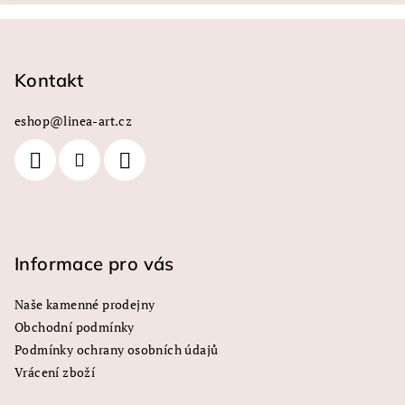
Z
á
p
Kontakt
a
eshop
@
linea-art.cz
t
í
Informace pro vás
Naše kamenné prodejny
Obchodní podmínky
Podmínky ochrany osobních údajů
Vrácení zboží