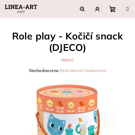
Přejít
na
obsah
Nákupn
Hledat
Přihlášení
Role play - Kočičí snack
košík
(DJECO)
DJECO
Průměrné
Neohodnoceno
Podrobnosti hodnocení
hodnocení
produktu
je
0,0
z
5
hvězdiček.