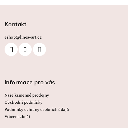
Z
á
p
Kontakt
a
eshop
@
linea-art.cz
t
í
Informace pro vás
Naše kamenné prodejny
Obchodní podmínky
Podmínky ochrany osobních údajů
Vrácení zboží