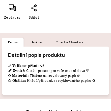
Zeptat se
Sdílet
Popis
Diskuze
Značka
Chaukiss
Detailní popis produktu
📏
Velikost přání
: A6
🖋️
Uvnitř
: Čisté – prostor pro vaše osobní slova 💬
♻️
Materiál
: Tištěno na recyklovaný papír 🌿
📩
Obálka
: Hnědá/přírodní, z recyklovaného papíru ♻️