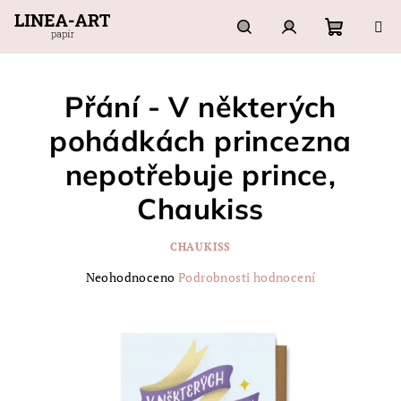
Přejít
na
obsah
Nákupn
Hledat
Přihlášení
Přání - V některých
košík
pohádkách princezna
nepotřebuje prince,
Chaukiss
CHAUKISS
Průměrné
Neohodnoceno
Podrobnosti hodnocení
hodnocení
produktu
je
0,0
z
5