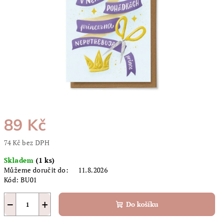
hvězdiček.
89 Kč
74 Kč bez DPH
Měrná
Skladem
(1 ks)
cena:
Můžeme doručit do:
11.8.2026
Kód:
BU01
−
+
Do košíku