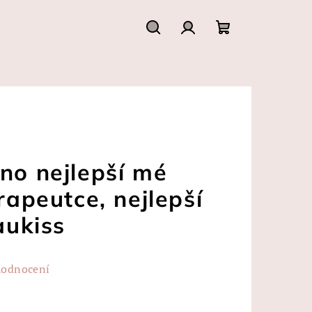
Hledat
Přihlášení
Nákupní
košík
no nejlepší mé
erapeutce, nejlepší
aukiss
hodnocení