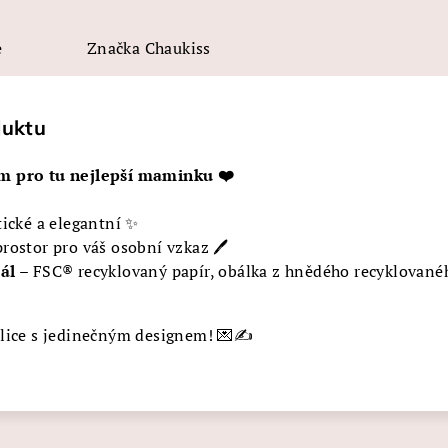
e
Značka
Chaukiss
duktu
m pro tu nejlepší maminku
❤️
tické a elegantní ✨
rostor pro váš osobní vzkaz 🖊️
ál
– FSC® recyklovaný papír, obálka z hnědého recyklované
lice s jedinečným designem! 💌✍️