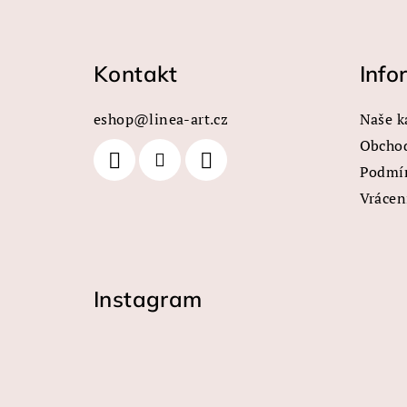
Z
á
Kontakt
Info
p
a
eshop
@
linea-art.cz
Naše k
t
Obcho
Podmín
í
Vrácen
Instagram