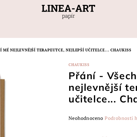
Í MÉ NEJLEVNĚJŠÍ TERAPEUTCE, NEJLEPŠÍ UČITELCE... CHAUKISS
CHAUKISS
Přání - Všech
nejlevnější t
učitelce... Ch
Průměrné
Neohodnoceno
Podrobnosti 
hodnocení
produktu