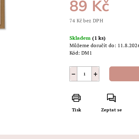
89 Kč
je
0,0
z
74 Kč bez DPH
5
Měrná
hvězdiček.
cena:
Skladem
(1 ks)
Můžeme doručit do:
11.8.202
Kód:
DM1
−
+
Tisk
Zeptat se