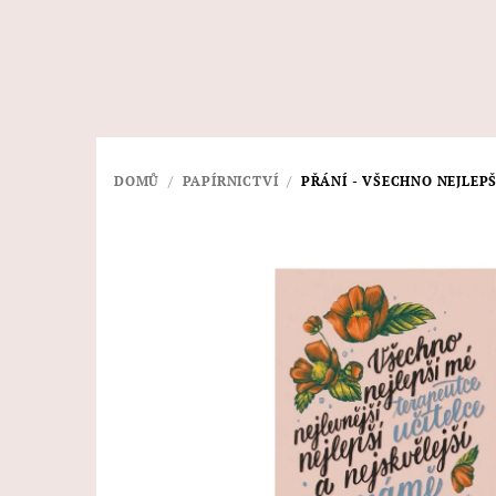
Přejít
na
obsah
DOMŮ
/
PAPÍRNICTVÍ
/
PŘÁNÍ - VŠECHNO NEJLEPŠ