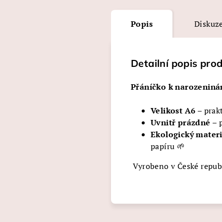
Popis
Diskuz
Detailní popis pro
Přáníčko k narozeniná
Velikost A6
– prak
Uvnitř prázdné
– p
Ekologický materi
papíru 🌱
Vyrobeno v České repub