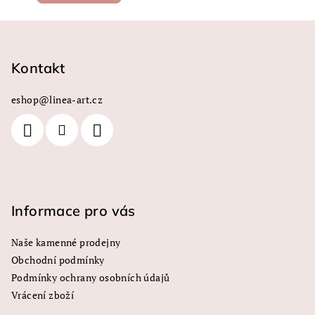
Z
á
p
Kontakt
a
eshop
@
linea-art.cz
t
í
Informace pro vás
Naše kamenné prodejny
Obchodní podmínky
Podmínky ochrany osobních údajů
Vrácení zboží