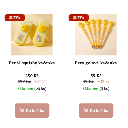
SLEVA
SLEVA
Penál squishy kačenka
Pero gelové kačenka
250 Kč
35 Kč
399 Kč
49 Kč
(–37 %)
(–28 %)
Skladem
(>5 ks)
Skladem
(3 ks)
Do košíku
Do košíku