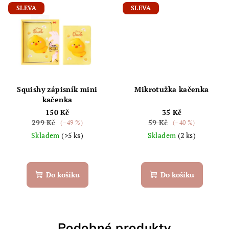
SLEVA
SLEVA
Squishy zápisník mini
Mikrotužka kačenka
kačenka
150 Kč
35 Kč
299 Kč
59 Kč
(–49 %)
(–40 %)
Skladem
(>5 ks)
Skladem
(2 ks)
Do košíku
Do košíku
Podobné produkty