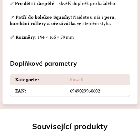
✅
Pro děti i dospělé
– skvělý doplněk pro každého.
📌
Patří do kolekce Squishy!
Najdete u nás i
pera,
korekční rollery a ořezávátka
ve stejném stylu.
📏
Rozměry:
194 × 165 × 59 mm
Doplňkové parametry
Kategorie
:
Kawaii
EAN
:
6949029960602
Související produkty