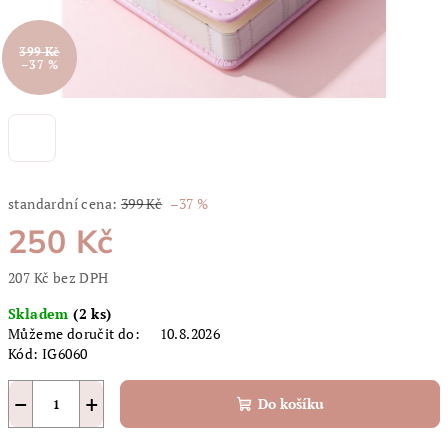
399 Kč
–37 %
standardní cena:
399 Kč
–37 %
250 Kč
207 Kč bez DPH
Měrná
Skladem
(2 ks)
cena:
Můžeme doručit do:
10.8.2026
Kód:
IG6060
−
+
Do košíku