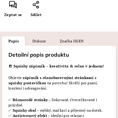
Zeptat se
Sdílet
Popis
Diskuze
Značka
IIGEN
Detailní popis produktu
📒 Squishy zápisník – kreativita & relax v jednom!
Objevte
zápisník s různobarevnými stránkami
a
squishy postavičkou
na povrchu! Skvělý pro psaní,
kreslení i odreagování.
✅
Různorodé stránky
– linkované, čtverečkované i
prázdné.
✅
Squishy obal
– měkký, mačkací a příjemný na dotek.
✅
Antistresový efekt
– ideální pro relaxaci.