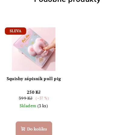
SLEVA
Squishy zápisník pull pig
250 Kč
399 Kč
(–37 %)
Skladem
(3 ks)
Do košíku