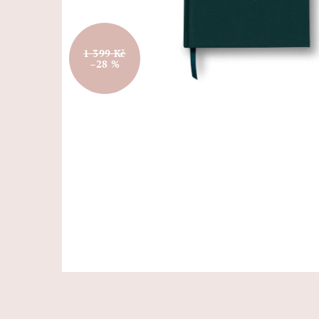
1 399 Kč
–28 %