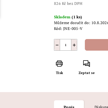
5
826 Kč bez DPH
hvězdiček.
Měrná
cena:
Skladem
(1 ks)
Můžeme doručit do:
10.8.202
Kód:
JNE-005-V
−
+
Tisk
Zeptat se
Popis
Diskuz