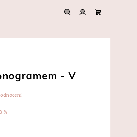
Hledat
Přihlášení
Nákupní
košík
monogramem - V
hodnocení
8 %