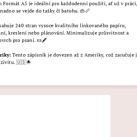
:
Formát A5 je ideální pro každodenní použití, ať už v práci
nadno se vejde do tašky či batohu. 👜📏
ahuje 240 stran vysoce kvalitního linkovaného papíru,
aní, kreslení nebo plánování. Minimalizuje průsvitnost a
vrch pro psaní. 📜🖋️
riky:
Tento zápisník je dovezen až z Ameriky, což zaručuje 
zivitu. 🇺🇸🌟