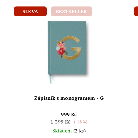
SLEVA
BESTSELLER
Zápisník s monogramem - G
999 Kč
1 399 Kč
(–28 %)
Skladem
(2 ks)