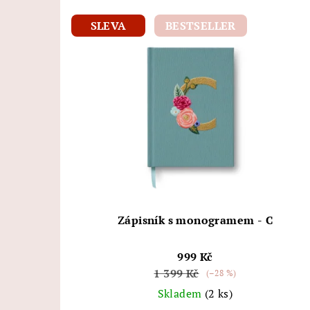
SLEVA
BESTSELLER
Zápisník s monogramem - C
999 Kč
1 399 Kč
(–28 %)
Skladem
(2 ks)