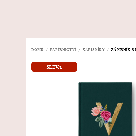
Přejít
na
obsah
DOMŮ
/
PAPÍRNICTVÍ
/
ZÁPISNÍKY
/
ZÁPISNÍK S
SLEVA