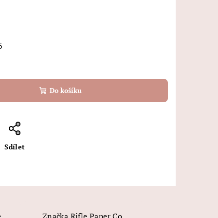
6
Do košíku
Sdílet
e
Značka
Rifle Paper Co.