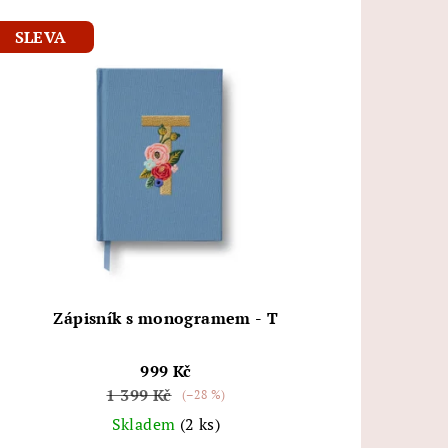
SLEVA
Zápisník s monogramem - T
999 Kč
1 399 Kč
(–28 %)
Skladem
(2 ks)