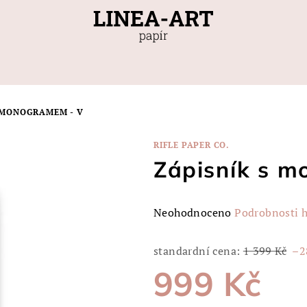
 MONOGRAMEM - V
RIFLE PAPER CO.
Zápisník s 
Průměrné
Neohodnoceno
Podrobnosti 
hodnocení
produktu
standardní cena:
1 399 Kč
–2
je
999 Kč
0,0
z