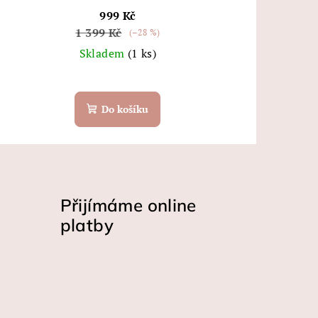
999 Kč
1 399 Kč
(–28 %)
Skladem
(1 ks)
Do košíku
Přijímáme online
platby