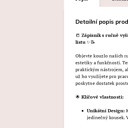
Detailní popis pro
📒
Zápisník s ručně vy
listu
✨📝
Objevte kouzlo našich r
estetiky a funkčnosti. T
praktickým nástrojem, a
už ho využijete pro pra
poskytne dostatek prosto
🌟
Klíčové vlastnosti:
Unikátní Design:
K
jedinečný kousek. 