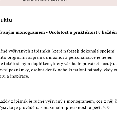
duktu
šívaným monogramem - Osobitost a praktičnost v každé
učně vyšívaných zápisníků, které nabízejí dokonalé spojení
ento originální zápisník s možností personalizace je nejen
le také krásným doplňkem, který vás bude provázet každý de
covní poznámky, osobní deník nebo kreativní nápady, vždy 
ru a inspirace.
aždý zápisník je ručně vyšívaný s monogramem, což z něj č
Výšivka je prováděna s maximální precizností a péčí. 🪡✨