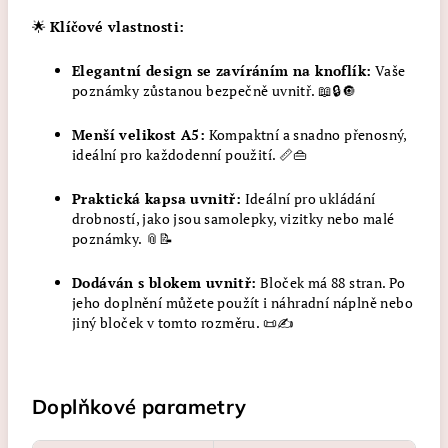
🌟
Klíčové vlastnosti:
Elegantní design se zavíráním na knoflík:
Vaše
poznámky zůstanou bezpečně uvnitř. 📖🔒🔘
Menší velikost A5:
Kompaktní a snadno přenosný,
ideální pro každodenní použití. 📏👜
Praktická kapsa uvnitř:
Ideální pro ukládání
drobností, jako jsou samolepky, vizitky nebo malé
poznámky. 📎📝
Dodáván s blokem uvnitř:
Bloček má 88 stran. Po
jeho doplnění můžete použít i náhradní náplně nebo
jiný bloček v tomto rozměru. 📜✍️
Doplňkové parametry