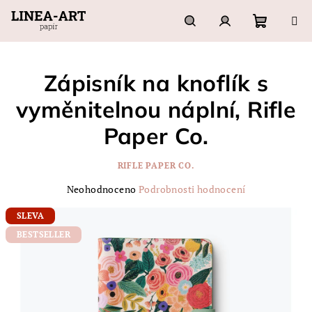
Přejít
na
obsah
Nákupn
Hledat
Přihlášení
Zápisník na knoflík s
košík
vyměnitelnou náplní, Rifle
Paper Co.
RIFLE PAPER CO.
Průměrné
Neohodnoceno
Podrobnosti hodnocení
hodnocení
produktu
SLEVA
je
BESTSELLER
0,0
z
5
hvězdiček.