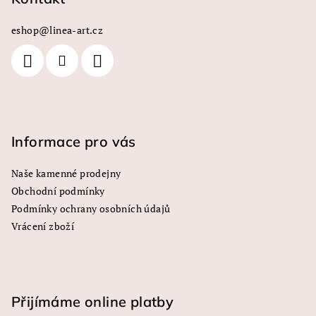
a
eshop
@
linea-art.cz
t
í
Informace pro vás
Naše kamenné prodejny
Obchodní podmínky
Podmínky ochrany osobních údajů
Vrácení zboží
Přijímáme online platby