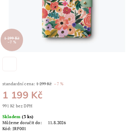
1 299 Kč
–7 %
standardní cena:
1 299 Kč
–7 %
1 199 Kč
991 Kč bez DPH
Měrná
Skladem
(3 ks)
cena:
Můžeme doručit do:
11.8.2026
Kód:
JRF001