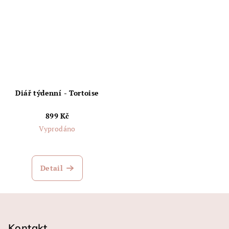
Diář týdenní - Tortoise
899 Kč
Vyprodáno
Detail
Z
á
p
Kontakt