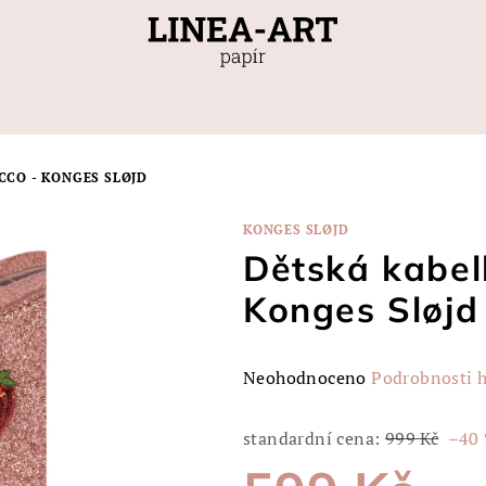
CCO - KONGES SLØJD
KONGES SLØJD
Dětská kabe
Konges Sløjd
Průměrné
Neohodnoceno
Podrobnosti 
hodnocení
produktu
standardní cena:
999 Kč
–40
je
0,0