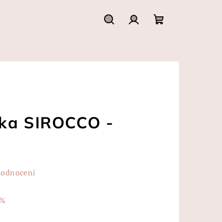
Hledat
Přihlášení
Nákupní
košík
lka SIROCCO -
hodnocení
 %