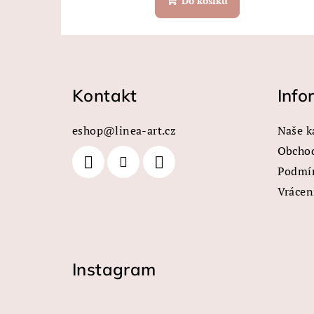
Do košíku
Z
á
Kontakt
Info
p
a
eshop
@
linea-art.cz
Naše k
t
Obcho
Podmín
í
Vrácen
Instagram