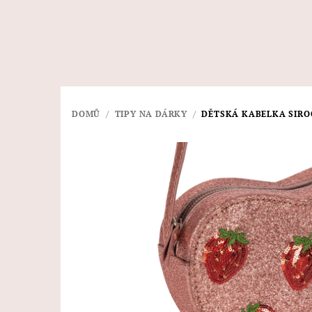
Přejít
na
obsah
DOMŮ
/
TIPY NA DÁRKY
/
DĚTSKÁ KABELKA SIRO