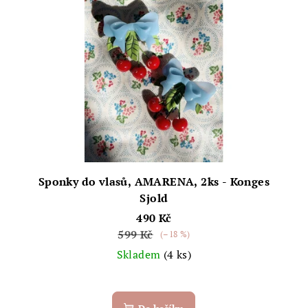
Sponky do vlasů, AMARENA, 2ks - Konges
Sjold
490 Kč
599 Kč
(–18 %)
Skladem
(4 ks)