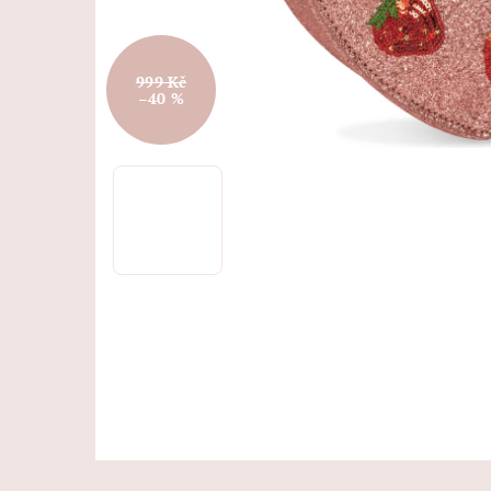
999 Kč
–40 %