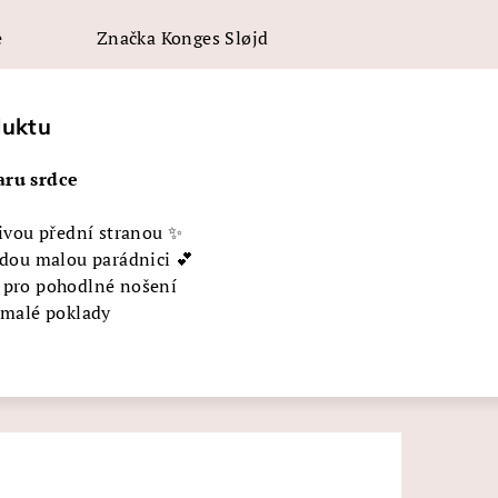
e
Značka
Konges Sløjd
duktu
aru srdce
tivou přední stranou ✨
ždou malou parádnici 💕
 pro pohodlné nošení
a malé poklady