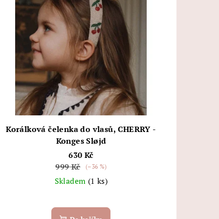
Korálková čelenka do vlasů, CHERRY -
Konges Sløjd
630 Kč
999 Kč
(–36 %)
Skladem
(1 ks)