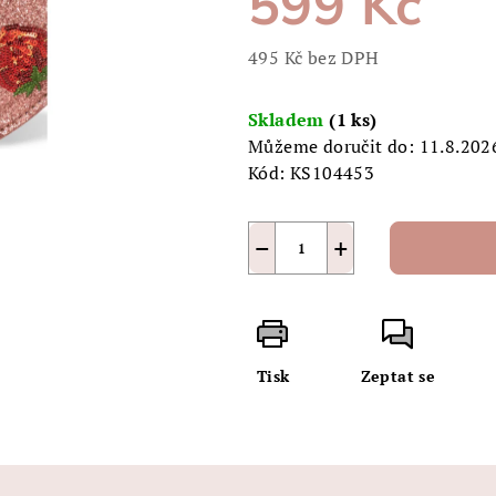
599 Kč
z
5
495 Kč bez DPH
hvězdiček.
Měrná
cena:
Skladem
(1 ks)
Můžeme doručit do:
11.8.202
Kód:
KS104453
−
+
Tisk
Zeptat se