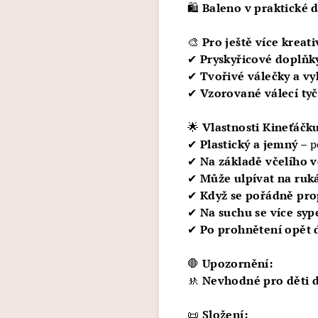
🛍️
Baleno v praktické 
🎨
Pro ještě více kreat
✔
Pryskyřicové doplňk
✔
Tvořivé válečky a vy
✔
Vzorované válecí tyč
🌟
Vlastnosti Kineťáčk
✔
Plastický a jemný
– p
✔
Na základě včelího 
✔
Může ulpívat na ruká
✔
Když se pořádně prop
✔
Na suchu se více syp
✔
Po prohnětení opět
🛑
Upozornění:
🚸
Nevhodné pro děti d
📜
Složení: