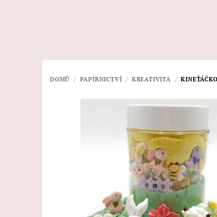
Přejít
na
obsah
DOMŮ
/
PAPÍRNICTVÍ
/
KREATIVITA
/
KINEŤÁČKO