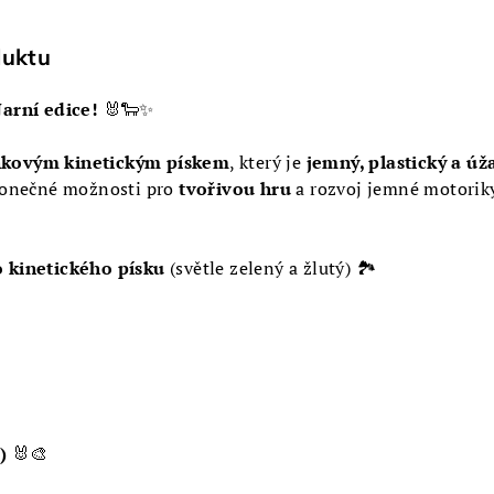
duktu
arní edice!
🐰🐑✨
nkovým kinetickým pískem
, který je
jemný, plastický a úž
konečné možnosti pro
tvořivou hru
a rozvoj jemné motoriky
 kinetického písku
(světle zelený a žlutý) 🏞️
)
🐰🎨