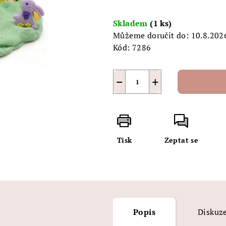
5
Měrná
hvězdiček.
cena:
Skladem
(1 ks)
Můžeme doručit do:
10.8.202
Kód:
7286
−
+
Tisk
Zeptat se
Popis
Diskuz