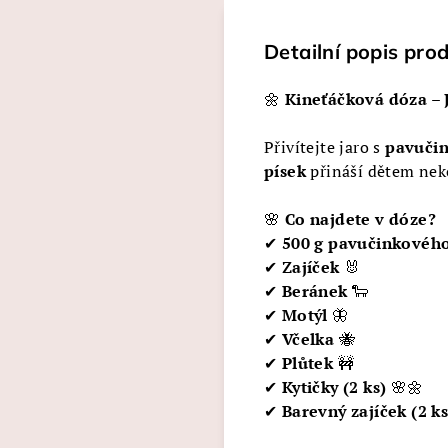
Detailní popis pro
🌼
Kineťáčková dóza – J
Přivítejte jaro s
pavuči
písek
přináší dětem ne
🌸
Co najdete v dóze?
✔
500 g pavučinkového
✔
Zajíček
🐰
✔
Beránek
🐑
✔
Motýl
🦋
✔
Včelka
🐝
✔
Plůtek
🚧
✔
Kytičky (2 ks)
🌸🌼
✔
Barevný zajíček (2 ks