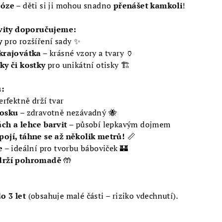
dóze
– děti si ji mohou snadno
přenášet kamkoli
!
ivity doporučujeme:
y
pro rozšíření sady ✨
krajovátka
– krásné vzory a tvary 🏺
ky či kostky
pro unikátní otisky 🏗️
u:
erfektně drží tvar
vosku
– zdravotně nezávadný 🐝
ch a lehce barvit
– působí lepkavým dojmem
ojí, táhne se až několik metrů!
📏
e
– ideální pro tvorbu báboviček 🏰
 drží pohromadě
🤲
o 3 let
(obsahuje malé části – riziko vdechnutí).