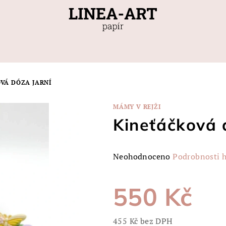
VÁ DÓZA JARNÍ
MÁMY V REJŽI
Kineťáčková 
Průměrné
Neohodnoceno
Podrobnosti 
hodnocení
produktu
550 Kč
je
0,0
z
455 Kč bez DPH