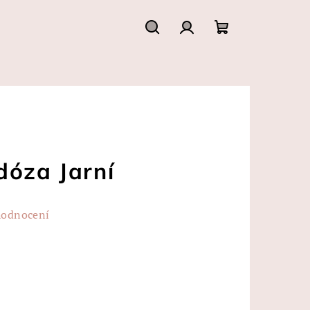
Hledat
Přihlášení
Nákupní
košík
dóza Jarní
hodnocení