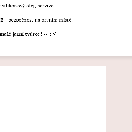
ý silikonový olej, barvivo.
E – bezpečnost na prvním místě!
malé jarní tvůrce!
🌼🐰💚