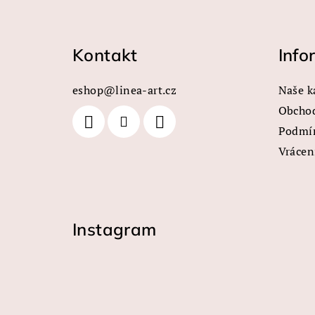
Z
á
Kontakt
Info
p
a
eshop
@
linea-art.cz
Naše k
t
Obcho
Podmín
í
Vrácen
Instagram