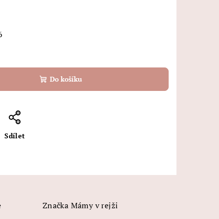
6
Do košíku
Sdílet
e
Značka
Mámy v rejži