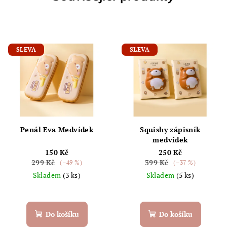
SLEVA
SLEVA
Penál Eva Medvídek
Squishy zápisník
medvídek
150 Kč
250 Kč
299 Kč
399 Kč
(–49 %)
(–37 %)
Skladem
(3 ks)
Skladem
(5 ks)
Do košíku
Do košíku