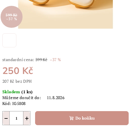
399 Kč
–37 %
standardní cena:
399 Kč
–37 %
250 Kč
207 Kč bez DPH
Měrná
Skladem
(1 ks)
cena:
Můžeme doručit do:
11.8.2026
Kód:
IG5808
−
+
Do košíku