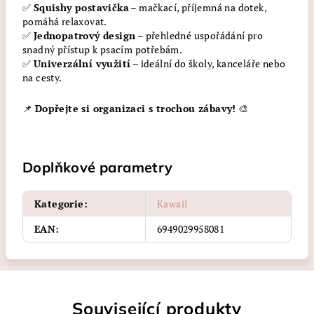
✅
Squishy postavička
– mačkací, příjemná na dotek,
pomáhá relaxovat.
✅
Jednopatrový design
– přehledné uspořádání pro
snadný přístup k psacím potřebám.
✅
Univerzální využití
– ideální do školy, kanceláře nebo
na cesty.
📌
Dopřejte si organizaci s trochou zábavy!
🎨
Doplňkové parametry
Kategorie
:
Kawaii
EAN
:
6949029958081
Související produkty