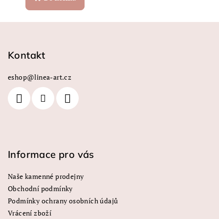
Z
á
p
Kontakt
a
eshop
@
linea-art.cz
t
í
Informace pro vás
Naše kamenné prodejny
Obchodní podmínky
Podmínky ochrany osobních údajů
Vrácení zboží