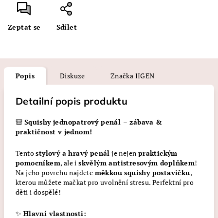
Zeptat se
Sdílet
Popis
Diskuze
Značka
IIGEN
Detailní popis produktu
🎒
Squishy jednopatrový penál – zábava &
praktičnost v jednom!
Tento
stylový a hravý penál
je nejen
praktickým
pomocníkem
, ale i
skvělým antistresovým doplňkem
!
Na jeho povrchu najdete
měkkou squishy postavičku
,
kterou můžete mačkat pro uvolnění stresu. Perfektní pro
děti i dospělé!
✨
Hlavní vlastnosti: