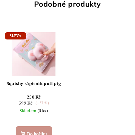
Podobné produkty
SLEVA
Squishy zápisník pull pig
250 Kč
399 Kč
(–37 %)
Skladem
(3 ks)
Do košíku