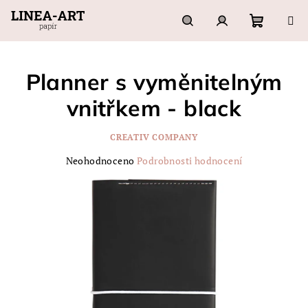
Přejít
na
obsah
Nákupn
Hledat
Přihlášení
Planner s vyměnitelným
košík
vnitřkem - black
CREATIV COMPANY
Průměrné
Neohodnoceno
Podrobnosti hodnocení
hodnocení
produktu
je
0,0
z
5
hvězdiček.