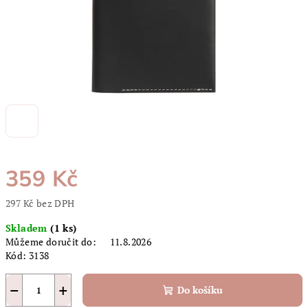
359 Kč
297 Kč bez DPH
Měrná
Skladem
(1 ks)
cena:
Můžeme doručit do:
11.8.2026
Kód:
3138
−
+
Do košíku