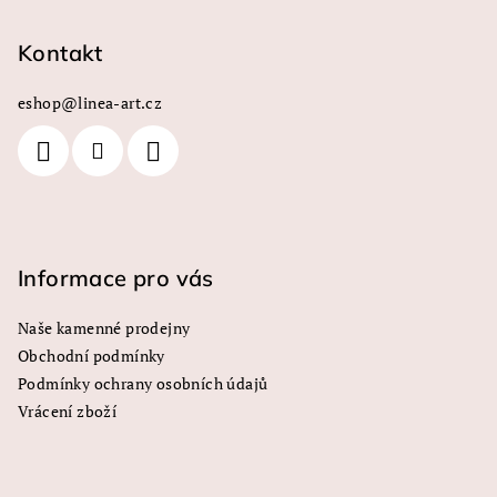
á
p
Kontakt
a
eshop
@
linea-art.cz
t
í
Informace pro vás
Naše kamenné prodejny
Obchodní podmínky
Podmínky ochrany osobních údajů
Vrácení zboží