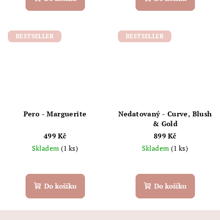
BESTSELLER
BESTSELLER
Pero - Marguerite
Nedatovaný - Curve, Blush
& Gold
499 Kč
899 Kč
Skladem
(1 ks)
Skladem
(1 ks)
Do košíku
Do košíku
Z