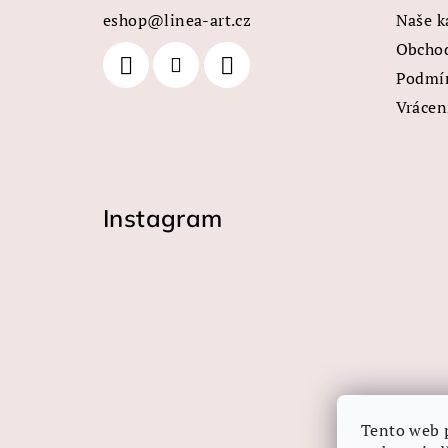
a
eshop
@
linea-art.cz
Naše k
t
Obcho
Podmín
í
Vrácen
Instagram
Tento web 