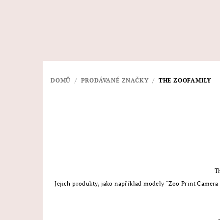
Přejít
na
obsah
DOMŮ
/
PRODÁVANÉ ZNAČKY
/
THE ZOOFAMILY
T
Jejich produkty, jako například modely "Zoo Print Camera