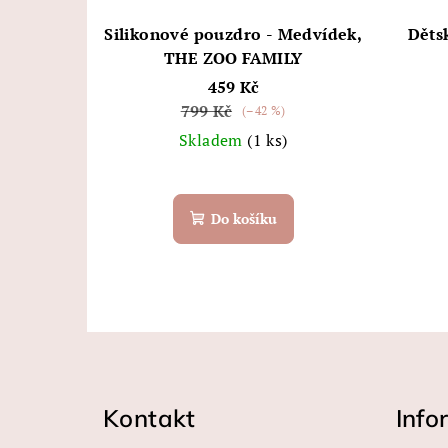
p
o
r
Silikonové pouzdro - Medvídek,
Děts
d
THE ZOO FAMILY
o
u
459 Kč
d
799 Kč
(–42 %)
k
Skladem
(1 ks)
u
t
k
ů
Do košíku
t
ů
Z
á
Kontakt
Info
p