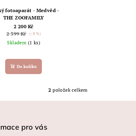
ký fotoaparát - Medvěd -
THE ZOOFAMILY
2 200 Kč
2 399 Kč
(–8 %)
Skladem
(1 ks)
Do košíku
2
položek celkem
O
v
l
á
rmace pro vás
d