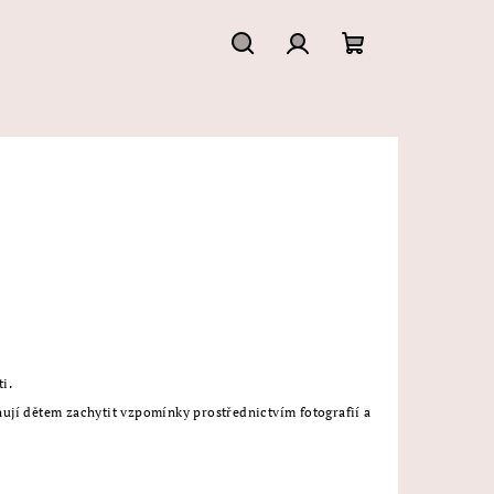
Hledat
Přihlášení
Nákupní
košík
i.
ují dětem zachytit vzpomínky prostřednictvím fotografií a