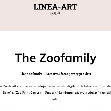
The Zoofamily
The Zoofamily – Kreativní fotoaparáty pro děti
he Zoofamily je značka zaměřující se na výrobu digitálních fotoaparátů pro dět
 – Dino" a "Zoo Print Camera – Unicorn", kombinují zábavu s edukací a umožň
videí.