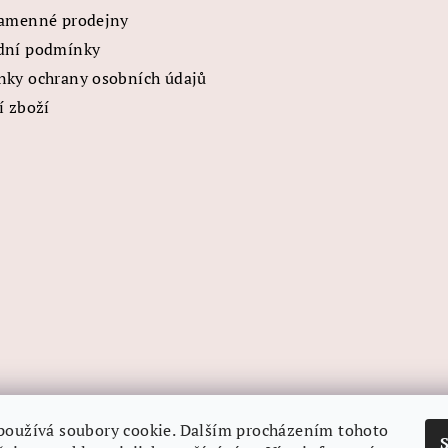
a
amenné prodejny
c
dní podmínky
í
ky ochrany osobních údajů
p
í zboží
r
v
k
y
v
ý
p
i
s
u
používá soubory cookie. Dalším procházením tohoto